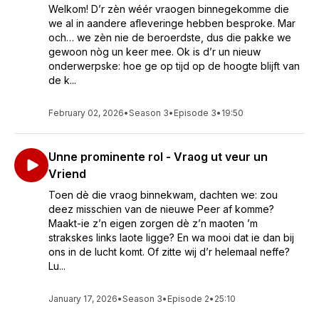
Welkom! D’r zèn wéér vraogen binnegekomme die
we al in aandere afleveringe hebben besproke. Mar
och… we zèn nie de beroerdste, dus die pakke we
gewoon nòg un keer mee. Ok is d’r un nieuw
onderwerpske: hoe ge op tijd op de hoogte blijft van
de k...
February 02, 2026
•
Season 3
•
Episode 3
•
19:50
Unne prominente rol - Vraog ut veur un
Vriend
Toen dè die vraog binnekwam, dachten we: zou
deez misschien van de nieuwe Peer af komme?
Maakt-ie z’n eigen zorgen dè z’n maoten ’m
strakskes links laote ligge? En wa mooi dat ie dan bij
ons in de lucht komt. Of zitte wij d’r helemaal neffe?
Lu...
January 17, 2026
•
Season 3
•
Episode 2
•
25:10