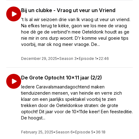
Bij un clubke - Vraog ut veur un Vriend
’t Is al wir seizoen drie van Ik vraog ut veur un vriend.
Na efkes terug te kèke, gaon we los mee de vraog
hoe dè ge de verbind’n mee Oeteldonk houdt as ge
nie mir in ons durp woont. D’r komme veul goeie tips
voorbij, mar ok nog meer vraoge. De...
December 29, 2025
•
Season 3
•
Episode 1
•
22:46
De Grote Optocht 10x11 jaar (2/2)
Iedere Caravalsmaandagochtend maken
tienduizenden mensen, van heinde en verre zich
klaar om een jaarlijks spektakel voorbij te zien
trekken door de Oeteldonkse straten: de grote
optocht! Dit jaar voor de 10x11de keer! Een feesteditie.
De hoogst...
February 25, 2025
•
Season 6
•
Episode 5
•
36:18