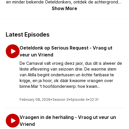
en minder bekende Oeteldonkers, ontdek de achtergronden
van eeuwenoude gebruiken en krijg antwoord op vragen die
Show More
je misschien zelf nooit durfde te stellen. Van de geschiedenis
van ons durp tot de actualiteit van vandaag: alles draait om
de liefde voor Oeteldonk. Elke aflevering brengt je dichter bij
het hart van het Feest der Feesten.
Latest Episodes
Oeteldonk op Serious Request - Vraog ut
veur un Vriend
De Carnaval valt vroeg deez jaor, dus dit is alweer de
lèste aflevering van seizoen drie. De waorme stem
van Atilla begint ondertussen un èchte fanbase te
krijge, en ja hoor, ok dáár kwaome vraogen over
binne.Mar ’t hoofdonderwerp: hoe kwam...
February 08, 2026
•
Season 3
•
Episode 4
•
22:31
Vraogen in de herhaling - Vraog ut veur un
Vriend