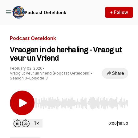
+ Follow
Podcast Oeteldonk
Podcast Oeteldonk
Vraogen in de herhaling - Vraog ut
veur un Vriend
February 02, 2026
•
Share
Vraog ut veur un Vriend (Podcast Oeteldonk)
•
Season 3
•
Episode 3
Use Left/Right to seek, Home/End to jump to st
0:00
|
19:50