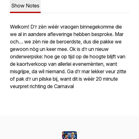
Show Notes
Welkom! D’r zèn wéér vraogen binnegekomme die
we al in aandere afleveringe hebben besproke. Mar
och… we zèn nie de beroerdste, dus die pakke we
gewoon nòg un keer mee. Ok is d’r un nieuw
onderwerpske: hoe ge op tijd op de hoogte blijft van
de kaortverkoop van allerlei evenemènten, want
misgrijpe, da wil niemand. Ga d’r mar lekker veur zitte
of pak d’r un pilske bij, want dit is wéér 20 minute
veurpret richting de Carnaval