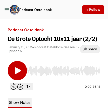
+ Follow
Podcast Oeteldonk
Podcast Oeteldonk
De Grote Optocht 10x11 jaar (2/2)
February 25, 2025
•
Podcast Oeteldonk
•
Season 6
•
Share
Episode 5
Use Left/Right to seek, Home/End to jump to st
0:00
|
36:18
Show Notes