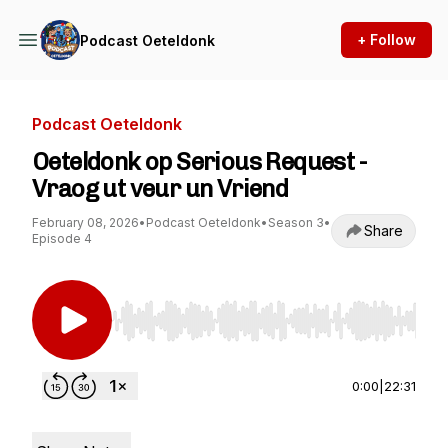
+ Follow
Podcast Oeteldonk
Podcast Oeteldonk
Oeteldonk op Serious Request -
Vraog ut veur un Vriend
February 08, 2026
•
Podcast Oeteldonk
•
Season 3
•
Share
Episode 4
Use Left/Right to seek, Home/End to jump to st
0:00
|
22:31