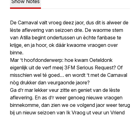
Show Notes
De Carnaval valt vroeg deez jaor, dus dit is alweer de
lèste aflevering van seizoen drie. De waorme stem
van Atilla begint ondertussen un èchte fanbase te
krijge, en ja hoor, ok dáár kwaome vraogen over
binne.
Mar ’t hoofdonderwerp: hoe kwam Oeteldonk
eigenlijk uit de verf meej 3FM Serious Request? Of
misschien wel té goed… en wordt ’t met de Carnaval
nòg drukker dan veurgaonde jaore?
Ga d’r mar lekker veur zitte en geniet van de lèste
aflevering. En as d’r weer genoeg nieuwe vraogen
binnekomme, dan zien we oe volgend jaor weer terug
bij un nieuw seizoen van Ik Vraog ut veur un Vriend