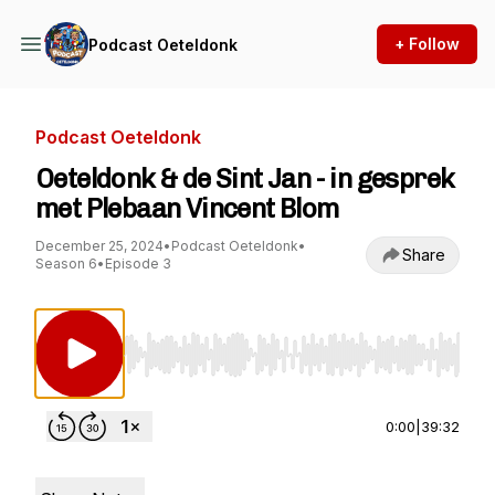
+ Follow
Podcast Oeteldonk
Podcast Oeteldonk
Oeteldonk & de Sint Jan - in gesprek
met Plebaan Vincent Blom
December 25, 2024
•
Podcast Oeteldonk
•
Share
Season 6
•
Episode 3
Use Left/Right to seek, Home/End to jump to st
0:00
|
39:32