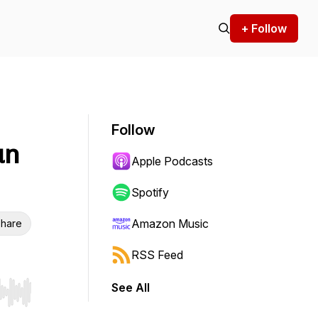
+ Follow
Follow
un
Apple Podcasts
Spotify
Amazon Music
hare
RSS Feed
See All
r end. Hold shift to jump forward or backward.