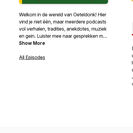
Welkom in de wereld van Oeteldonk! Hier
vind je niet één, maar meerdere podcasts
vol verhalen, tradities, anekdotes, muziek
en gein. Luister mee naar gesprekken met
bekende en minder bekende
Show More
Oeteldonkers, ontdek de achtergronden
van eeuwenoude gebruiken en krijg
All Episodes
antwoord op vragen die je misschien zelf
nooit durfde te stellen. Van de
geschiedenis van ons durp tot de
actualiteit van vandaag: alles draait om de
liefde voor Oeteldonk. Elke aflevering
brengt je dichter bij het hart van het Feest
der Feesten.