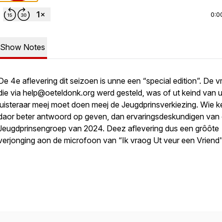
0:0
Show Notes
De 4e aflevering dit seizoen is unne een “special edition”. De 
die via help@oeteldonk.org werd gesteld, was of ut keind van 
luisteraar meej moet doen meej de Jeugdprinsverkiezing. Wie k
daor beter antwoord op geven, dan ervaringsdeskundigen van
Jeugdprinsengroep van 2024. Deez aflevering dus een grôôte
verjonging aon de microfoon van “Ik vraog Ut veur een Vriend"