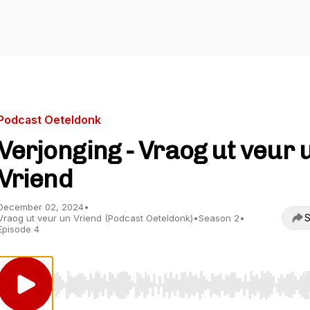
Podcast Oeteldonk
Verjonging - Vraog ut veur 
Vriend
December 02, 2024
•
S
Vraog ut veur un Vriend (Podcast Oeteldonk)
•
Season 2
•
Episode 4
Use Left/Right to seek, Home/End to jump to start o