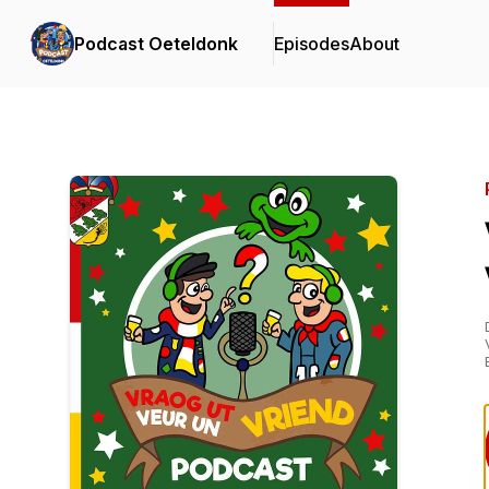
Podcast Oeteldonk
Episodes
About