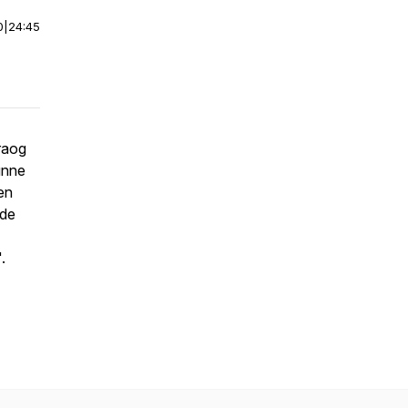
0
|
24:45
vraog
unne
en
 de
.