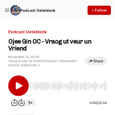
+ Follow
Podcast Oeteldonk
Podcast Oeteldonk
Ojee Gin OC - Vraog ut veur un
Vriend
November 25, 2024
•
Share
Vraog ut veur un Vriend (Podcast Oeteldonk)
•
Season 2
•
Episode 3
Use Left/Right to seek, Home/End to jump to st
0:00
|
22:24