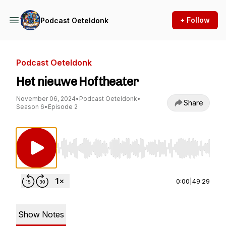
+ Follow
Podcast Oeteldonk
Podcast Oeteldonk
Het nieuwe Hoftheater
November 06, 2024
•
Podcast Oeteldonk
•
Share
Season 6
•
Episode 2
Use Left/Right to seek, Home/End to jump to st
0:00
|
49:29
Show Notes