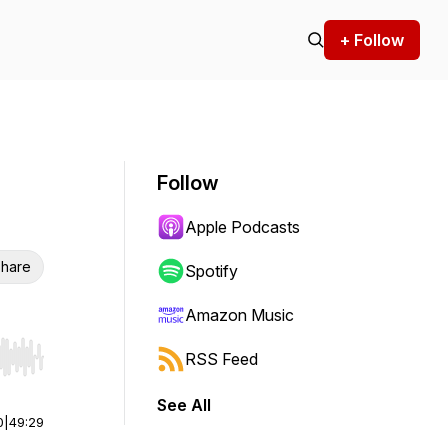
+ Follow
Follow
Apple Podcasts
hare
Spotify
Amazon Music
RSS Feed
r end. Hold shift to jump forward or backward.
See All
0
|
49:29