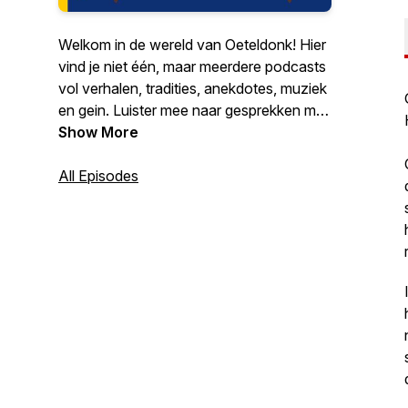
Welkom in de wereld van Oeteldonk! Hier
vind je niet één, maar meerdere podcasts
vol verhalen, tradities, anekdotes, muziek
en gein. Luister mee naar gesprekken met
bekende en minder bekende
Show More
Oeteldonkers, ontdek de achtergronden
van eeuwenoude gebruiken en krijg
All Episodes
antwoord op vragen die je misschien zelf
nooit durfde te stellen. Van de
geschiedenis van ons durp tot de
actualiteit van vandaag: alles draait om de
liefde voor Oeteldonk. Elke aflevering
brengt je dichter bij het hart van het Feest
der Feesten.