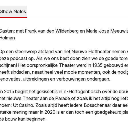
Show Notes
Gasten: met Frank van den Wildenberg en Marie-José Meeuwi
Holman
Op een steenworp afstand van het Nieuwe Hoftheater nemen w
deze podcast op. Als we ons best doen zien we de goede tore
schijnen! Het oorspronkelijke Theater werd in 1935 gebouwd e
heeft sindsdien, naast heel veel mooie momenten, ook de nodi
renovaties, uitbreidingen en verbouwingen ondergaan.
In 2015 begint het gekissebis in ’s-Hertogenbosch over de bo
het nieuwe Theater aan de Parade of zoals ik het altijd nog lief
noem: Ut Casino. Zoals altijd heeft iedere Bosschenaar daar e
sterke mening maar in 2020 is er dan toch een goedgekeurd pl
de bouw kan beginnen.