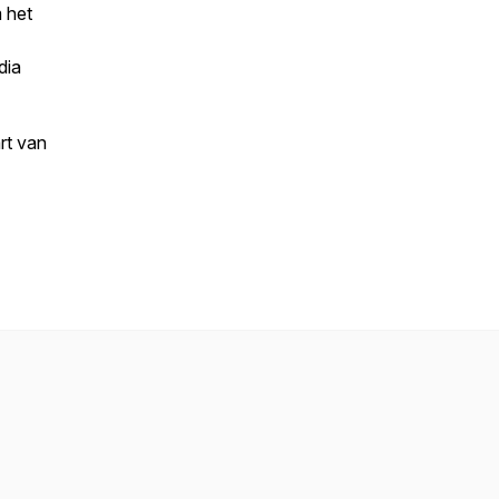
 het
dia
rt van