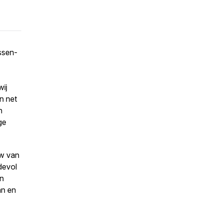
ssen-
ij
n net
n
ge
uw van
devol
en
an en