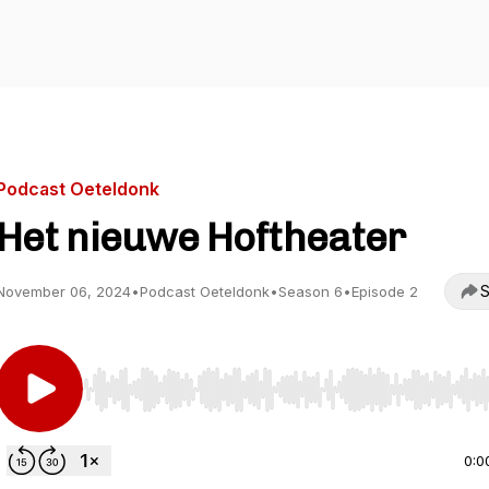
Podcast Oeteldonk
Het nieuwe Hoftheater
S
November 06, 2024
•
Podcast Oeteldonk
•
Season 6
•
Episode 2
Use Left/Right to seek, Home/End to jump to start o
0:0