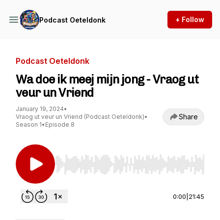
+ Follow
Podcast Oeteldonk
Podcast Oeteldonk
Wa doe ik meej mijn jong - Vraog ut
veur un Vriend
January 19, 2024
•
Share
Vraog ut veur un Vriend (Podcast Oeteldonk)
•
Season 1
•
Episode 8
Use Left/Right to seek, Home/End to jump to st
0:00
|
21:45