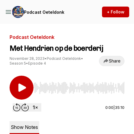
+ Follow
Podcast Oeteldonk
Podcast Oeteldonk
Met Hendrien op de boerderij
November 28, 2023
•
Podcast Oeteldonk
•
Share
Season 5
•
Episode 4
Use Left/Right to seek, Home/End to jump to st
0:00
|
35:10
Show Notes