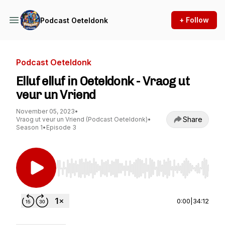
+ Follow
Podcast Oeteldonk
Podcast Oeteldonk
Elluf elluf in Oeteldonk - Vraog ut
veur un Vriend
November 05, 2023
•
Share
Vraog ut veur un Vriend (Podcast Oeteldonk)
•
Season 1
•
Episode 3
Use Left/Right to seek, Home/End to jump to st
0:00
|
34:12