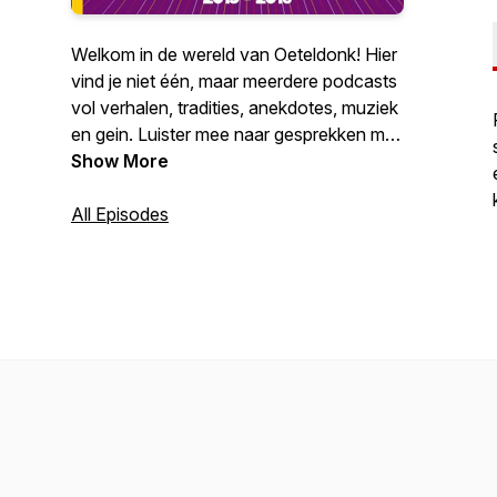
Welkom in de wereld van Oeteldonk! Hier
vind je niet één, maar meerdere podcasts
vol verhalen, tradities, anekdotes, muziek
en gein. Luister mee naar gesprekken met
bekende en minder bekende
Show More
Oeteldonkers, ontdek de achtergronden
van eeuwenoude gebruiken en krijg
All Episodes
antwoord op vragen die je misschien zelf
nooit durfde te stellen. Van de
geschiedenis van ons durp tot de
actualiteit van vandaag: alles draait om de
liefde voor Oeteldonk. Elke aflevering
brengt je dichter bij het hart van het Feest
der Feesten.