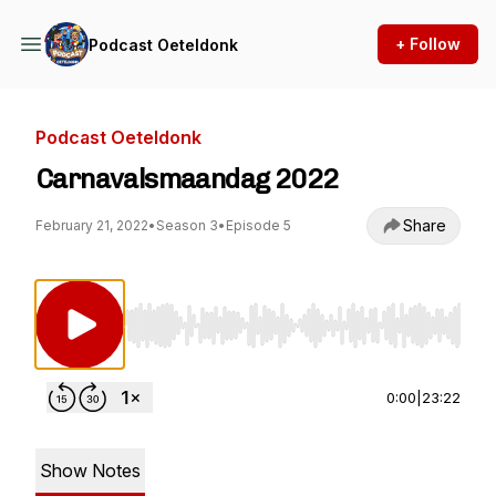
+ Follow
Podcast Oeteldonk
Podcast Oeteldonk
Carnavalsmaandag 2022
Share
February 21, 2022
•
Season 3
•
Episode 5
Use Left/Right to seek, Home/End to jump to st
0:00
|
23:22
Show Notes