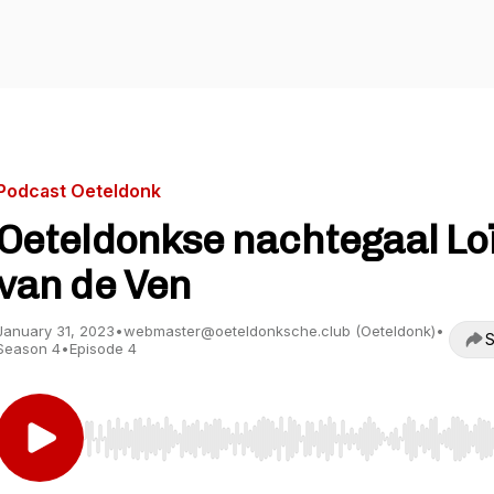
Podcast Oeteldonk
Oeteldonkse nachtegaal Lo
van de Ven
January 31, 2023
•
webmaster@oeteldonksche.club (Oeteldonk)
•
S
Season 4
•
Episode 4
Use Left/Right to seek, Home/End to jump to start o