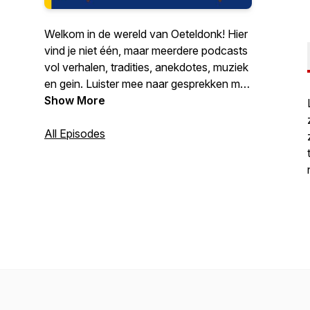
Welkom in de wereld van Oeteldonk! Hier
vind je niet één, maar meerdere podcasts
vol verhalen, tradities, anekdotes, muziek
en gein. Luister mee naar gesprekken met
bekende en minder bekende
Show More
Oeteldonkers, ontdek de achtergronden
van eeuwenoude gebruiken en krijg
All Episodes
antwoord op vragen die je misschien zelf
nooit durfde te stellen. Van de
geschiedenis van ons durp tot de
actualiteit van vandaag: alles draait om de
liefde voor Oeteldonk. Elke aflevering
brengt je dichter bij het hart van het Feest
der Feesten.