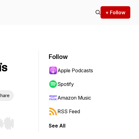
+ Follow
Follow
ïs
Apple Podcasts
Spotify
hare
Amazon Music
RSS Feed
See All
r end. Hold shift to jump forward or backward.