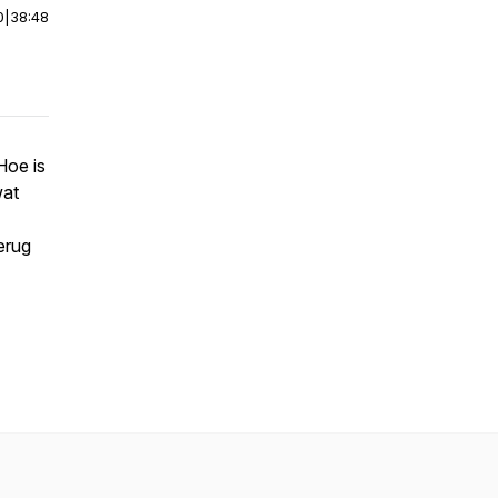
0
|
38:48
Hoe is
wat
erug